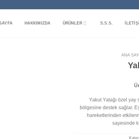
SAYFA
HAKKIMIZDA
ÜRÜNLER
S.S.S.
İLETIŞ
ANA SA
Ya
Ür
Yakut Yatağı özel yay 
bölgesine destek sağlar. E
hareketlerinden etkilen
sayesinde ke
Kateg