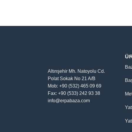
Ü
Ba
Altınşehir Mh. Natoyolu Cd.
Polat Sokak No 21 A/B
Baş
Mob: +90 (532) 465 09 69
Fax: +90 (533) 242 93 38
Me
info@erpabaza.com
Ya
Yat