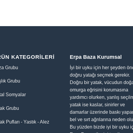
RÜN KATEGORILERI
Erpa Baza Kurumsal
za Grubu
İyi bir uyku için her şeyden ö
doğru yatağı seçmek gerekir.
lık Grubu
Doğru bir yatak, vücudun doğ
omurga eğrisini korumasına
tal Somyalar
yardımcı olurken, yanlış seçil
yatak ise kaslar, sinirler ve
tak Grubu
damarlar üzerinde baskı yapa
bel ve sırt ağrılarına neden olu
ak Pufları - Yastık - Alez
Bu yüzden bizde iyi bir uyku i