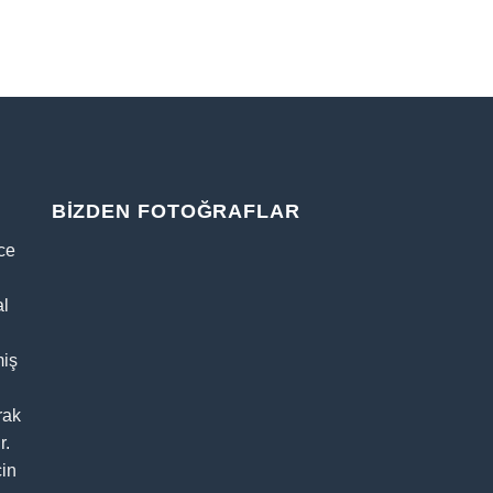
YATAK GRUBU
Capri Comfort Yatak
BIZDEN FOTOĞRAFLAR
nce
al
miş
rak
r.
çin