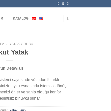
IM
KATALOG
YFA
/
YATAK GRUBU
kut Yatak
ün Detayları
sistemi sayesinde vücudun 5 farklı
şinizin uyku esnasında istemsiz dönüş
menizi önler ve sahip olduğu konfor
sintisiz bir uyku sunar.
oriler:
Yatak Grubu