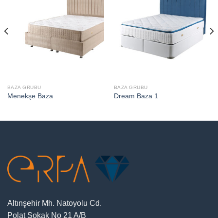
BAZA GRUBU
BAZA GRUBU
Menekşe Baza
Dream Baza 1
Altınşehir Mh. Natoyolu Cd.
Polat Sokak No 21 A/B